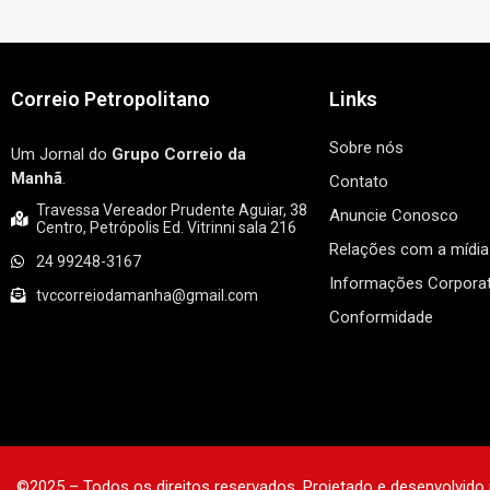
Correio Petropolitano
Links
Sobre nós
Um Jornal do
Grupo Correio da
Manhã
.
Contato
Travessa Vereador Prudente Aguiar, 38
Anuncie Conosco
Centro, Petrópolis Ed. Vitrinni sala 216
Relações com a mídia
24 99248-3167
Informações Corporat
tvccorreiodamanha@gmail.com
Conformidade
©2025 – Todos os direitos reservados. Projetado e desenvolvido