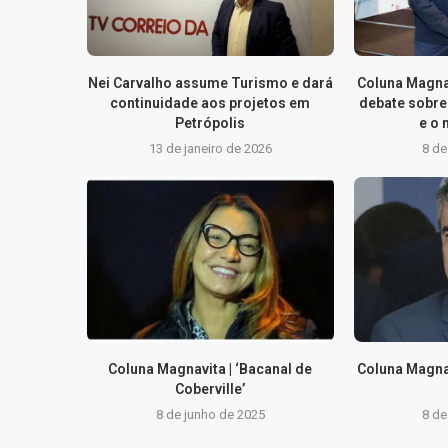
Nei Carvalho assume Turismo e dará
Coluna Magna
continuidade aos projetos em
debate sobre
Petrópolis
e o 
13 de janeiro de 2026
8 de
Coluna Magnavita | ‘Bacanal de
Coluna Magna
Coberville’
8 de junho de 2025
8 de