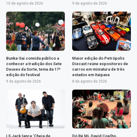
10 de agosto de 2026
9 de agosto de 2026
Bunka-Sai convida público a
Maior edição do Petrópolis
conhecer a tradição dos Sete
Diecast reúne expositores de
Deuses da Sorte, tema da 17ª
carros em miniatura de três
edição do festival
estados em Itaipava
9 de agosto de 2026
8 de agosto de 2026
LS Jack lança ‘Cheia de
Dó Ré Mi, David Coelho,