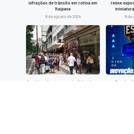
infrações de trânsito em rotina em
reúne expo
Itaipava
miniatura
8 de agosto de 2026
8 de
Corrida pelo presente de última hora
Petrópol
deve levar mais de 9 milhões de
Internacional
consumidores...
e 
8 de agosto de 2026
8 de
DEIXE 