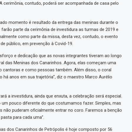
s. A cerimônia, contudo, poderá ser acompanhada de casa pelo
rado momento é resultado da entrega das meninas durante o
farão parte da cerimônia de investidura as turmas de 2019 e
malmente como parte da missa, desta vez, contudo, o evento
 de público, em prevenção à Covid-19.
forço e dedicação que as novas integrantes tiveram ao longo
oral das Meninas dos Canarinhos. Agora, elas começam uma
o cantoras e como pessoas também. Além disso, o coral
o há anos em sua trajetória”, diz o maestro Marco Aurélio
á a investidura, ainda que enxuta, a celebração será especial.
o um pouco diferente do que costumamos fazer. Simples, mas
upos não puderam oficialmente entrar no coro. Faremos a benção
a pasta para cada uma”.
nas dos Canarinhos de Petrópolis é hoje composto por 56