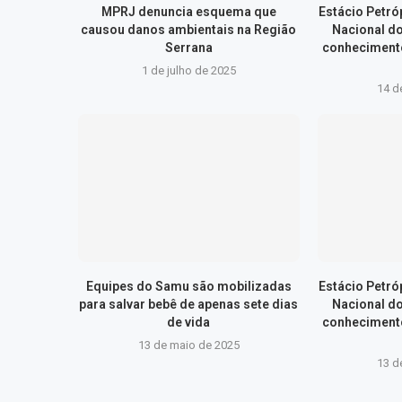
MPRJ denuncia esquema que
Estácio Petr
causou danos ambientais na Região
Nacional d
Serrana
conhecimento
1 de julho de 2025
14 d
Equipes do Samu são mobilizadas
Estácio Petr
para salvar bebê de apenas sete dias
Nacional d
de vida
conhecimento
13 de maio de 2025
13 d