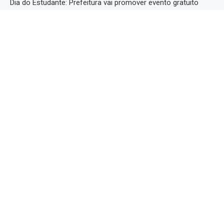
Dia do Estudante: Prefeitura vai promover evento gratuito
direcionado aos jovens
Falta de fiscalização transforma infrações de trânsito em
rotina em Itaipava
Política