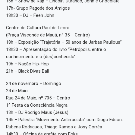
16h – Show de Rap – Lincoln, Durango, John e Chocolate
17h- Grupo Pagode dos Amigos
18h30 – DJ – Feeh John
Centro de Cultura Raul de Leoni
(Praça Visconde de Mauá, nº 35 – Centro)
18h – Exposição “Trajetória – 50 anos de Jarbas Paullous”
18h30 – Apresentação do livro “Petrópolis, entre o
conhecimento e o (des)conhecido”
19h – Nação Hip-Hop
21h – Black Divas Ball
24 de novembro – Domingo
24 de Maio
Rua 24 de Maio, nº 705 – Centro
1º Festa da Consciência Negra
13h – DJ Rodrigo Maus (Jesus)
14h – Palestra “Movimento Antirracista” com Diogo Edson,
Rubens Rodrigues, Thiago Ramos e Josy Corrêa
14h30 – Oficina de grafite com Foks