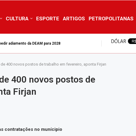
CULTURA
ESPORTE
ARTIGOS
PETROPOLITANAS
mpedir adiamento da DEAM para 2028
s foram mortas no estado do Rio de...
de 400 novos postos de trabalho em fevereiro, aponta Firjan
de 400 novos postos de
ta Firjan
das contratações no munícipio