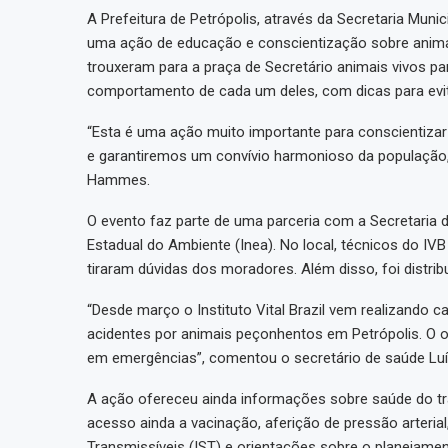
A Prefeitura de Petrópolis, através da Secretaria Munic
uma ação de educação e conscientização sobre animais 
trouxeram para a praça de Secretário animais vivos 
comportamento de cada um deles, com dicas para evit
“Esta é uma ação muito importante para conscientizar
e garantiremos um convívio harmonioso da população,
Hammes.
O evento faz parte de uma parceria com a Secretaria d
Estadual do Ambiente (Inea). No local, técnicos do IVB
tiraram dúvidas dos moradores. Além disso, foi distribu
“Desde março o Instituto Vital Brazil vem realizand
acidentes por animais peçonhentos em Petrópolis. O ob
em emergências”, comentou o secretário de saúde Luí
A ação ofereceu ainda informações sobre saúde do tra
acesso ainda a vacinação, aferição de pressão arteria
Transmissíveis (IST) e orientações sobre o planejament