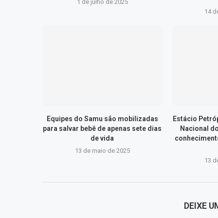
1 de julho de 2025
14 d
Equipes do Samu são mobilizadas
Estácio Petr
para salvar bebê de apenas sete dias
Nacional d
de vida
conhecimento
13 de maio de 2025
13 d
DEIXE 