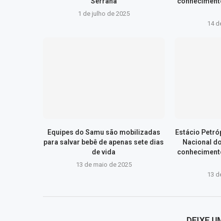
Serrana
conhecimento
1 de julho de 2025
14 d
Equipes do Samu são mobilizadas
Estácio Petr
para salvar bebê de apenas sete dias
Nacional d
de vida
conhecimento
13 de maio de 2025
13 d
DEIXE 