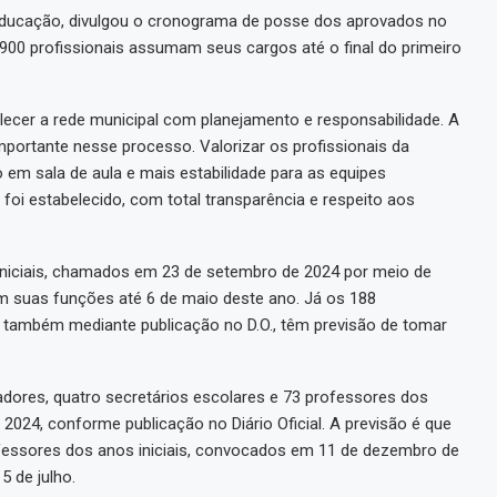
e Educação, divulgou o cronograma de posse dos aprovados no
 900 profissionais assumam seus cargos até o final do primeiro
alecer a rede municipal com planejamento e responsabilidade. A
ortante nesse processo. Valorizar os profissionais da
 em sala de aula e mais estabilidade para as equipes
i estabelecido, com total transparência e respeito aos
niciais, chamados em 23 de setembro de 2024 por meio de
m suas funções até 6 de maio deste ano. Já os 188
também mediante publicação no D.O., têm previsão de tomar
adores, quatro secretários escolares e 73 professores dos
024, conforme publicação no Diário Oficial. A previsão é que
ofessores dos anos iniciais, convocados em 11 de dezembro de
5 de julho.