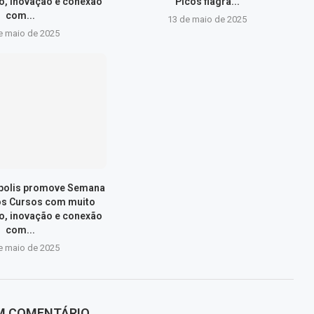
, inovação e conexão
Picos flagra...
com...
13 de maio de 2025
e maio de 2025
ópolis promove Semana
os Cursos com muito
, inovação e conexão
com...
e maio de 2025
UM COMENTÁRIO