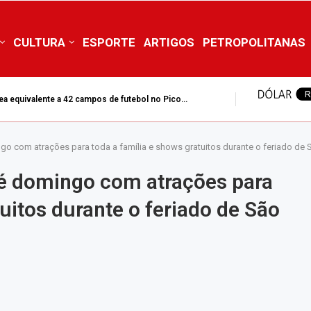
CULTURA
ESPORTE
ARTIGOS
PETROPOLITANAS
ea equivalente a 42 campos de futebol no Pico...
 de 2% para obras de prevenção
o com atrações para toda a família e shows gratuitos durante o feriado de 
é domingo com atrações para
tuitos durante o feriado de São