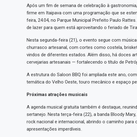
Após um fim de semana de celebração à gastronomia, 
firme em Itaipava com uma programação que se estend
feira, 24.04, no Parque Municipal Prefeito Paulo Rattes
de lazer para quem está aproveitando o feriado de Tir
Nesta segunda-feira (21), o evento segue com músic
churrasco artesanal, com cortes como costela, brisk
vindos de diferentes estados. Além disso, há doces art
cervejarias artesanais — fortalecendo o título de Petr
A estrutura do Saloon BBQ foi ampliada este ano, com
temática do Velho Oeste, touro mecânico e espaço pet 
Próximas atrações musicais
A agenda musical gratuita também é destaque, reunindo 
sertanejo. Nesta terça-feira (22), a banda Bloody Mary
rock nacional e internacional, abrindo o caminho par
apresentações imperdíveis.