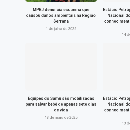
MPRJ denuncia esquema que
Estácio Petr
causou danos ambientais na Região
Nacional d
Serrana
conhecimento
1 de julho de 2025
14 d
Equipes do Samu são mobilizadas
Estácio Petr
para salvar bebê de apenas sete dias
Nacional d
de vida
conhecimento
13 de maio de 2025
13 d