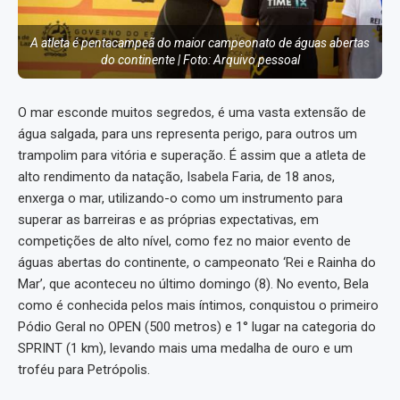
A atleta é pentacampeã do maior campeonato de águas abertas
do continente | Foto: Arquivo pessoal
O mar esconde muitos segredos, é uma vasta extensão de
água salgada, para uns representa perigo, para outros um
trampolim para vitória e superação. É assim que a atleta de
alto rendimento da natação, Isabela Faria, de 18 anos,
enxerga o mar, utilizando-o como um instrumento para
superar as barreiras e as próprias expectativas, em
competições de alto nível, como fez no maior evento de
águas abertas do continente, o campeonato ‘Rei e Rainha do
Mar’, que aconteceu no último domingo (8). No evento, Bela
como é conhecida pelos mais íntimos, conquistou o primeiro
Pódio Geral no OPEN (500 metros) e 1° lugar na categoria do
SPRINT (1 km), levando mais uma medalha de ouro e um
troféu para Petrópolis.