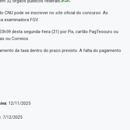
em 32 órgãos públicos federais.
do CNU pode se inscrever no
site
oficial do concurso. As
nca examinadora FGV.
 23h59 desta segunda-feira (21) por Pix, cartão PagTesouro ou
as ou Correios.
agamento da taxa dentro do prazo previsto. A falta do pagamento
siva
: 12/11/2025
)
: 7/12/2025