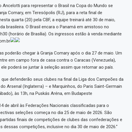
o Ancelotti para representar o Brasil na Copa do Mundo se
nja Comary, em Teresópolis (RJ), para a reta final de
ta quarta (20) pela CBF, a equipe treinará até 30 de maio,
ida brasileira. O Brasil encara o Panamá em amistoso no
h30 (horário de Brasília). Os ingressos estão à venda mediante
com.br
etas poderão chegar à Granja Comary após o dia 27 de maio. Um
entre em campo fora de casa contra o Caracas (Venezuela),
ele poderá se juntar à seleção assim que retornar ao país.
s que defenderão seus clubes na final da Liga dos Campeões da
 do Arsenal (Inglaterra) – e Marquinhos, do Paris Saint-Germain
(sábado), às 13h, na Puskás Aréna, em Budapeste
 14 de abril às Federações Nacionais classificadas para o
spectivas seleções começa no dia 25 de maio de 2026. São
partidas finais de competições de clubes das confederações e
s dessas competições, inclusive no dia 30 de maio de 2026.”