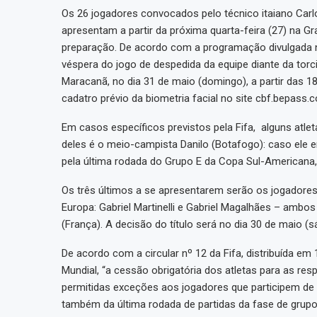
Os 26 jogadores convocados pelo técnico itaiano Carl
apresentam a partir da próxima quarta-feira (27) na Gra
preparação. De acordo com a programação divulgada nes
véspera do jogo de despedida da equipe diante da torc
Maracanã, no dia 31 de maio (domingo), a partir das 18
cadatro prévio da biometria facial no site cbf.bepass.
Em casos específicos previstos pela Fifa, alguns atl
deles é o meio-campista Danilo (Botafogo): caso ele 
pela última rodada do Grupo E da Copa Sul-Americana, 
Os três últimos a se apresentarem serão os jogadore
Europa: Gabriel Martinelli e Gabriel Magalhães – ambos
(França). A decisão do título será no dia 30 de maio 
De acordo com a circular nº 12 da Fifa, distribuída em
Mundial, “a cessão obrigatória dos atletas para as re
permitidas exceções aos jogadores que participem de 
também da última rodada de partidas da fase de grupo