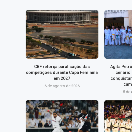
CBF reforça paralisação das
Agita Petr
competições durante Copa Feminina
cenário 
em 2027
conquista
camp
6 de agosto de 2026
5 de