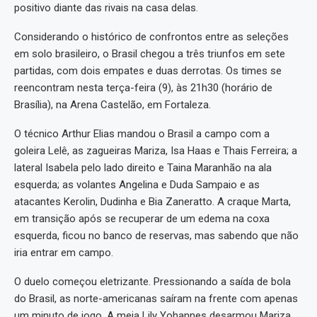
positivo diante das rivais na casa delas.
Considerando o histórico de confrontos entre as seleções
em solo brasileiro, o Brasil chegou a três triunfos em sete
partidas, com dois empates e duas derrotas. Os times se
reencontram nesta terça-feira (9), às 21h30 (horário de
Brasília), na Arena Castelão, em Fortaleza.
O técnico Arthur Elias mandou o Brasil a campo com a
goleira Lelê, as zagueiras Mariza, Isa Haas e Thais Ferreira; a
lateral Isabela pelo lado direito e Taina Maranhão na ala
esquerda; as volantes Angelina e Duda Sampaio e as
atacantes Kerolin, Dudinha e Bia Zaneratto. A craque Marta,
em transição após se recuperar de um edema na coxa
esquerda, ficou no banco de reservas, mas sabendo que não
iria entrar em campo.
O duelo começou eletrizante. Pressionando a saída de bola
do Brasil, as norte-americanas saíram na frente com apenas
um minuto de jogo. A meia Lily Yohannes desarmou Mariza