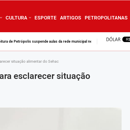
CULTURA
ESPORTE
ARTIGOS
PETROPOLITANAS
mpedir adiamento da DEAM para 2028
clarecer situação alimentar do Sehac
para esclarecer situação