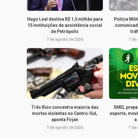
Hugo Leal destina R$ 1,5 milhão para
Polícia Mil
15 instituições de assistência social
comunicad
de Petrópolis
trá
7 de agosto de 2026
7 de
Três Rios concentra maioria das
SMEL prepa
mortes violentas no Centro-Sul,
esporte, mov
aponta Firjan
a
7 de agosto de 2026
7 de