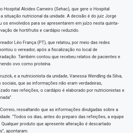
 Hospital Alcides Carneiro (Sehac), que gere o Hospital
a situação nutricional da unidade. A decisão é do juiz Jorge
mou os envolvidos para se apresentarem em juízo nesta quinta-
ação de hortifrutis e cardápio reduzido.
eador Léo França (PT), que relatou, por meio das redes
pontou o vereador, após a fiscalização no local de
gradação. Também contou que recebeu relatos de pacientes e
omendo ovo como proteína.
uzick, e a nutricionista da unidade, Vanessa Wendling da Silva,
 sociais, que as informações não eram verdadeiras,
zado nas refeições, o cardápio é elaborado por nutricionistas e
iada”.
Correio, ressaltando que as informações divulgadas sobre a
idade. “Todos os dias, antes do preparo das refeições, a equipe
. Qualquer produto que apresente alteração é descartado
s”, apontaram.