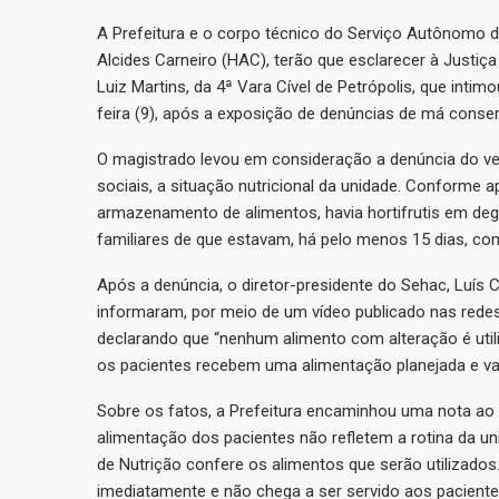
A Prefeitura e o corpo técnico do Serviço Autônomo do
Alcides Carneiro (HAC), terão que esclarecer à Justiça 
Luiz Martins, da 4ª Vara Cível de Petrópolis, que inti
feira (9), após a exposição de denúncias de má conserv
O magistrado levou em consideração a denúncia do ver
sociais, a situação nutricional da unidade. Conforme a
armazenamento de alimentos, havia hortifrutis em de
familiares de que estavam, há pelo menos 15 dias, c
Após a denúncia, o diretor-presidente do Sehac, Luís Cr
informaram, por meio de um vídeo publicado nas redes
declarando que “nenhum alimento com alteração é utili
os pacientes recebem uma alimentação planejada e var
Sobre os fatos, a Prefeitura encaminhou uma nota ao 
alimentação dos pacientes não refletem a rotina da un
de Nutrição confere os alimentos que serão utilizados
imediatamente e não chega a ser servido aos paciente