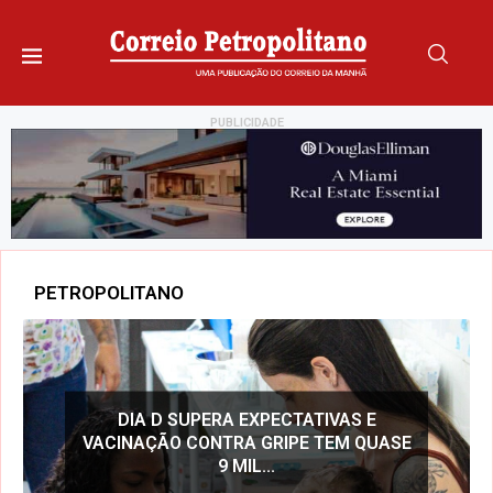
PUBLICIDADE
PETROPOLITANO
DIA D SUPERA EXPECTATIVAS E
INTERDIÇÃO NA RUA 
MITE ALERTA VIA SMS
VACINAÇÃO CONTRA GRIPE TEM QUASE
DESLIGAMENTO DE E
RADA EM PETRÓPOLIS
9 MIL...
NOVA ETAP