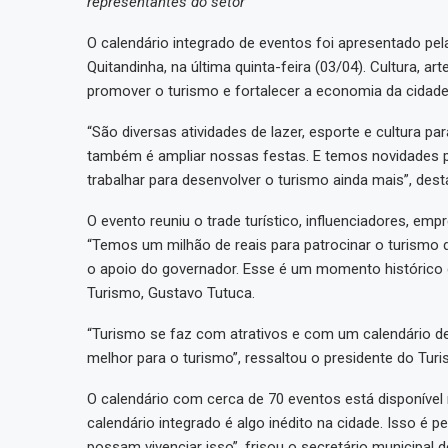
representantes do setor
O calendário integrado de eventos foi apresentado pel
Quitandinha, na última quinta-feira (03/04). Cultura, 
promover o turismo e fortalecer a economia da cidade
“São diversas atividades de lazer, esporte e cultura
também é ampliar nossas festas. E temos novidades p
trabalhar para desenvolver o turismo ainda mais”, de
O evento reuniu o trade turístico, influenciadores, e
“Temos um milhão de reais para patrocinar o turismo 
o apoio do governador. Esse é um momento histórico 
Turismo, Gustavo Tutuca.
“Turismo se faz com atrativos e com um calendário de
melhor para o turismo”, ressaltou o presidente do Turis
O calendário com cerca de 70 eventos está disponível no
calendário integrado é algo inédito na cidade. Isso é p
possam vivenciar isso”, frisou o secretário municipal d