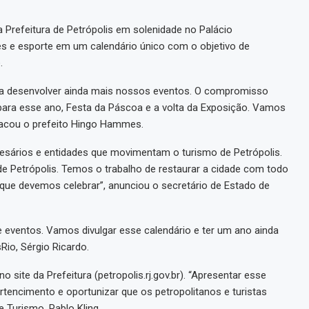
a Prefeitura de Petrópolis em solenidade no Palácio
artes e esporte em um calendário único com o objetivo de
.
 para desenvolver ainda mais nossos eventos. O compromisso
ara esse ano, Festa da Páscoa e a volta da Exposição. Vamos
stacou o prefeito Hingo Hammes.
mpresários e entidades que movimentam o turismo de Petrópolis.
de Petrópolis. Temos o trabalho de restaurar a cidade com todo
que devemos celebrar”, anunciou o secretário de Estado de
 eventos. Vamos divulgar esse calendário e ter um ano ainda
Rio, Sérgio Ricardo.
 site da Prefeitura (petropolis.rj.gov.br). “Apresentar esse
ertencimento e oportunizar que os petropolitanos e turistas
e Turismo, Pablo Kling.