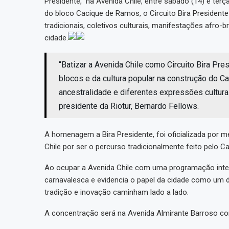
Presidente, na Avenida Chile, entre sábado (14) e te
do bloco Cacique de Ramos, o Circuito Bira Presidente
tradicionais, coletivos culturais, manifestações afro-b
cidade.
“Batizar a Avenida Chile como Circuito Bira Pr
blocos e da cultura popular na construção do Ca
ancestralidade e diferentes expressões cultura
presidente da Riotur, Bernardo Fellows.
A homenagem a Bira Presidente, foi oficializada por m
Chile por ser o percurso tradicionalmente feito pelo 
Ao ocupar a Avenida Chile com uma programação intensa 
carnavalesca e evidencia o papel da cidade como um d
tradição e inovação caminham lado a lado.
A concentração será na Avenida Almirante Barroso c