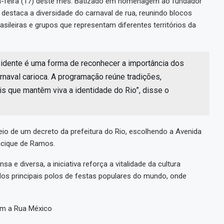
rça-feira (17) deste mês. Batizado em homenagem ao fundador
 destaca a diversidade do carnaval de rua, reunindo blocos
rasileiras e grupos que representam diferentes territórios da
esidente é uma forma de reconhecer a importância dos
rnaval carioca. A programação reúne tradições,
is que mantêm viva a identidade do Rio”, disse o
eio de um decreto da prefeitura do Rio, escolhendo a Avenida
Cacique de Ramos.
e diversa, a iniciativa reforça a vitalidade da cultura
os principais polos de festas populares do mundo, onde
om a Rua México