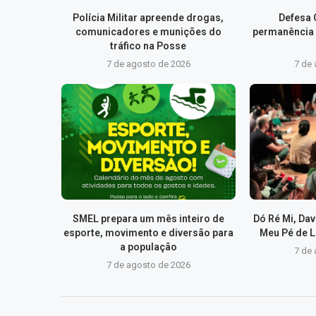
Polícia Militar apreende drogas,
Defesa C
comunicadores e munições do
permanência
tráfico na Posse
7 de agosto de 2026
7 de
SMEL prepara um mês inteiro de
Dó Ré Mi, Dav
esporte, movimento e diversão para
Meu Pé de L
a população
7 de
7 de agosto de 2026