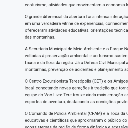
ecoturismo, atividades que movimentam a economia loca
O grande diferencial da abertura foi a intensa interaç
em uma verdadeira vitrine de experiências, conhecime
ofereceram atividades educativas, orientações técnic
das montanhas.
A Secretaria Municipal de Meio Ambiente e o Parque 
voltadas à preservação ambiental e ao turismo sustent
fauna e da flora da região. Já a Defesa Civil Municip
montanhas, prevenção de acidentes e planejamento ad
O Centro Excursionista Teresópolis (CET) e os Amigo
local, conectando novas gerações à tradição que torno
equipe do Voo Livre Tere trouxe ainda mais emoção ao
esportes de aventura, destacando as condições privile
O Comando de Polícia Ambiental (CPAM) e a Toca da 
educativas e científicas que aproximaram o público do
ecossistemas da região de forma dinâmica e acessível