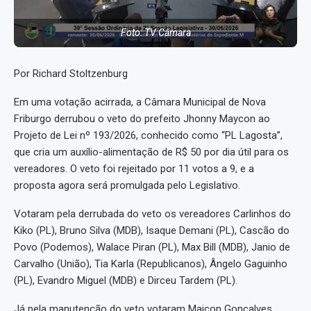
Foto: TV Câmara
Por Richard Stoltzenburg
Em uma votação acirrada, a Câmara Municipal de Nova
Friburgo derrubou o veto do prefeito Jhonny Maycon ao
Projeto de Lei nº 193/2026, conhecido como “PL Lagosta”,
que cria um auxílio-alimentação de R$ 50 por dia útil para os
vereadores. O veto foi rejeitado por 11 votos a 9, e a
proposta agora será promulgada pelo Legislativo.
Votaram pela derrubada do veto os vereadores Carlinhos do
Kiko (PL), Bruno Silva (MDB), Isaque Demani (PL), Cascão do
Povo (Podemos), Walace Piran (PL), Max Bill (MDB), Janio de
Carvalho (União), Tia Karla (Republicanos), Ângelo Gaguinho
(PL), Evandro Miguel (MDB) e Dirceu Tardem (PL).
Já pela manutenção do veto votaram Maicon Gonçalves