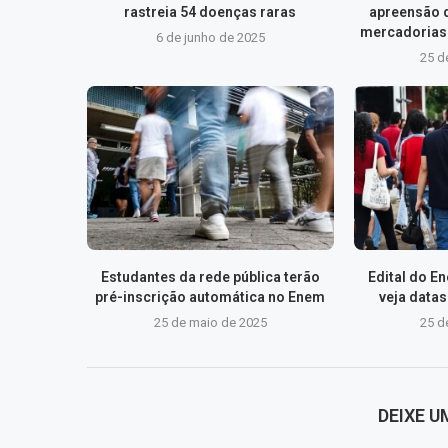
rastreia 54 doenças raras
apreensão 
mercadorias 
6 de junho de 2025
25 d
Estudantes da rede pública terão
Edital do E
pré-inscrição automática no Enem
veja data
25 de maio de 2025
25 d
DEIXE 