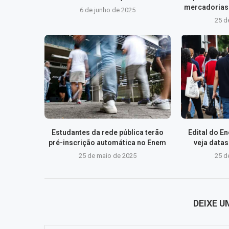
mercadorias 
6 de junho de 2025
25 d
Estudantes da rede pública terão
Edital do E
pré-inscrição automática no Enem
veja data
25 de maio de 2025
25 d
DEIXE 