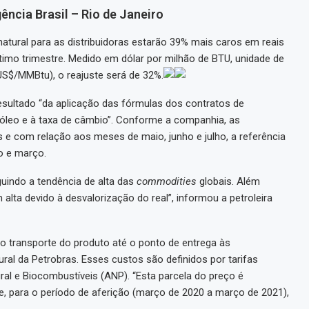
gência Brasil – Rio de Janeiro
natural para as distribuidoras estarão 39% mais caros em reais
imo trimestre. Medido em dólar por milhão de BTU, unidade de
US$/MMBtu), o reajuste será de 32%.
esultado “da aplicação das fórmulas dos contratos de
róleo e à taxa de câmbio”. Conforme a companhia, as
 e com relação aos meses de maio, junho e julho, a referência
o e março.
guindo a tendência de alta das
commodities
globais. Além
 alta devido à desvalorização do real”, informou a petroleira
o transporte do produto até o ponto de entrega às
ral da Petrobras. Esses custos são definidos por tarifas
ral e Biocombustíveis (ANP). “Esta parcela do preço é
, para o período de aferição (março de 2020 a março de 2021),