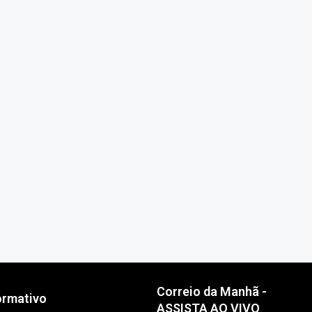
Correio da Manhã -
ormativo
ASSISTA AO VIVO