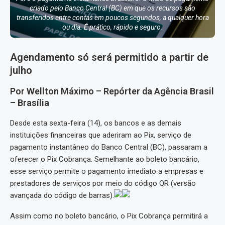
criado pelo Banco Central (BC) em que os recursos são
transferidos entre contas em poucos segundos, a qualquer hora
ou dia. É prático, rápido e seguro.
Agendamento só será permitido a partir de
julho
Por Wellton Máximo – Repórter da Agência Brasil
– Brasília
Desde esta sexta-feira (14), os bancos e as demais
instituições financeiras que aderiram ao Pix, serviço de
pagamento instantâneo do Banco Central (BC), passaram a
oferecer o Pix Cobrança. Semelhante ao boleto bancário,
esse serviço permite o pagamento imediato a empresas e
prestadores de serviços por meio do código QR (versão
avançada do código de barras).
Assim como no boleto bancário, o Pix Cobrança permitirá a