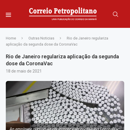
Home
Outras Noticias
Rio de Janeiro regulariza
aplicação da segunda dose da CoronaVac
Rio de Janeiro regulariza aplicação da segunda
dose da CoronaVac
18 de maio de 2021
An employee puts on an equipment vials containing CoronaVac,