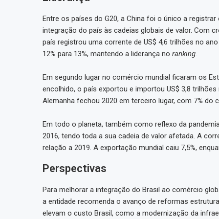
Entre os países do G20, a China foi o único a registra
integração do país às cadeias globais de valor. Com 
país registrou uma corrente de US$ 4,6 trilhões no an
12% para 13%, mantendo a liderança no
ranking
.
Em segundo lugar no comércio mundial ficaram os Est
encolhido, o país exportou e importou US$ 3,8 trilhõ
Alemanha fechou 2020 em terceiro lugar, com 7% do c
Em todo o planeta, também como reflexo da pandemia,
2016, tendo toda a sua cadeia de valor afetada. A co
relação a 2019. A exportação mundial caiu 7,5%, enqu
Perspectivas
Para melhorar a integração do Brasil ao comércio global
a entidade recomenda o avanço de reformas estruturais,
elevam o custo Brasil, como a modernização da infraes