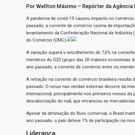
Por Wellton Máximo – Repórter da Agência B
A pandemia de covid-19 causou impacto no comércio 
passado, a corrente de comércio (soma de importaçõe
levantamento da Confederação Nacional da Indústria
do Comércio (OMC).
A variação supera o encolhimento de 7,6% na corrent
membros do G20 (grupo das 20 maiores economias do p
ano passado, a corrente de comércio entre os membro
A retração na corrente de comércio brasileira result
passado. O recuo nas vendas externas decorre da int
internacional, principalmente nos primeiros meses da p
desvalorização do real, que encareceu as mercadorias 
Apesar da diminuição do fluxo comercial, o Brasil ma
ano passado, o país deteve 1% de participação na mo
Liderança