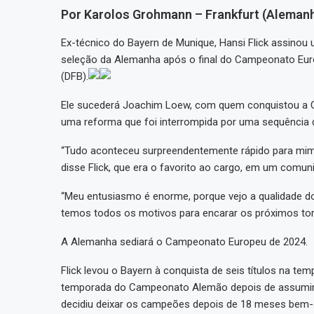
Por Karolos Grohmann – Frankfurt (Aleman
Ex-técnico do Bayern de Munique, Hansi Flick assinou 
seleção da Alemanha após o final do Campeonato Eur
(DFB).
Ele sucederá Joachim Loew, com quem conquistou a C
uma reforma que foi interrompida por uma sequência d
“Tudo aconteceu surpreendentemente rápido para mim, e
disse Flick, que era o favorito ao cargo, em um comun
“Meu entusiasmo é enorme, porque vejo a qualidade do
temos todos os motivos para encarar os próximos to
A Alemanha sediará o Campeonato Europeu de 2024.
Flick levou o Bayern à conquista de seis títulos na t
temporada do Campeonato Alemão depois de assumir in
decidiu deixar os campeões depois de 18 meses bem-