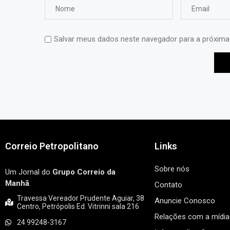
Salvar meus dados neste navegador para a próxima
Correio Petropolitano
Links
Sobre nós
Um Jornal do
Grupo Correio da
Manhã
.
Contato
Travessa Vereador Prudente Aguiar, 38
Anuncie Conosco
Centro, Petrópolis Ed. Vitrinni sala 216
Relações com a mídia
24 99248-3167