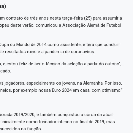
ha)
um contrato de três anos nesta terça-feira (25) para assumir a
opeu deste verão, comunicou a Associação Alemã de Futebol
opa do Mundo de 2014 como assistente, e terá que concluir
e resultados ruins e a pandemia de coronavírus.
 estou feliz de ser o técnico da seleção a partir do outono”,
icado.
s jogadores, especialmente os jovens, na Alemanha. Por isso,
rneios, por exemplo nossa Euro 2024 em casa, com otimismo.”
emporada 2019/2020, e também conquistou a coroa da atual
icialmente como treinador interino no final de 2019, mas
sucedidos na função.