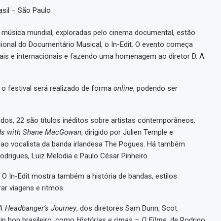
asil – São Paulo
a música mundial, exploradas pelo cinema documental, estão
ional do Documentário Musical, o In-Edit. O evento começa
onais e internacionais e fazendo uma homenagem ao diretor D. A.
o festival será realizado de forma
online
, podendo ser
os, 22 são títulos inéditos sobre artistas contemporâneos.
nds with Shane MacGowan
, dirigido por Julien Temple e
o vocalista da banda irlandesa The Pogues. Há também
drigues, Luiz Melodia e Paulo César Pinheiro.
 O In-Edit mostra também a história de bandas, estilos
ar viagens e ritmos.
A Headbanger’s Journey
, dos diretores Sam Dunn, Scot
ip hop brasileiro, como
Histórias e rimas – O Filme
, de Rodrigo