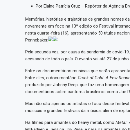
Por Elaine Patrícia Cruz – Repórter da Agência Br
Memórias, histórias e trajetórias de grandes nomes d
novamente em foco na 13ª edição do Festival Internac
nesta quarta-feira (16), apresentando 50 títulos naci
Pennebaker.
Pela segunda vez, por causa da pandemia de covid-19, 
acessado de todo o país. O evento vai até 27 de junho.
Entre os documentários musicais que serão apresentad
Entre eles, o documentário
Crock of Gold: A Few Rou
produzido por Johnny Deep, que faz uma homenagem a
documentários sobre cantores brasileiros como Jair Ro
Mas não são apenas os artistas o foco desse festival.
musicais e grandes festivais da música, além de explor
Há filmes para amantes do heavy metal, como
Metal: 
McFadyen e Jessica Joy Wise; e para os amantes do h