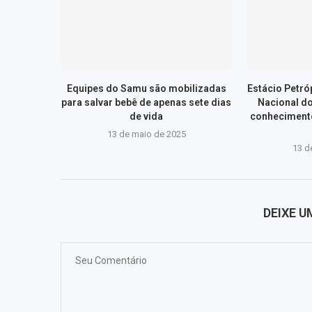
Equipes do Samu são mobilizadas
Estácio Petr
para salvar bebê de apenas sete dias
Nacional d
de vida
conhecimento
13 de maio de 2025
13 d
DEIXE 