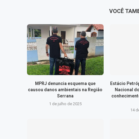
VOCÊ TAM
MPRJ denuncia esquema que
Estácio Petr
causou danos ambientais na Região
Nacional d
Serrana
conhecimento
1 de julho de 2025
14 d