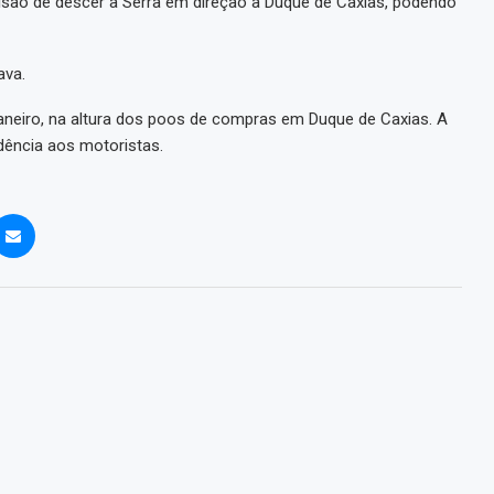
isão de descer a Serra em direção a Duque de Caxias, podendo
ava.
aneiro, na altura dos poos de compras em Duque de Caxias. A
dência aos motoristas.