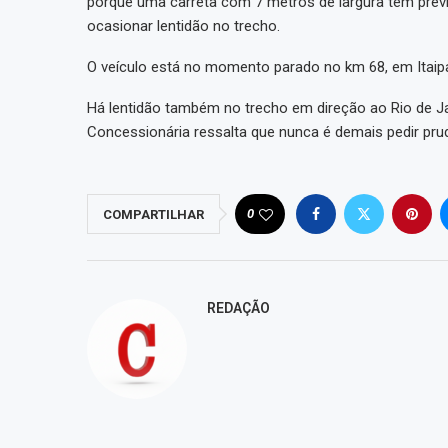
porque uma carreta com 7 metros de largura tem prev
ocasionar lentidão no trecho.
O veículo está no momento parado no km 68, em Itaip
Há lentidão também no trecho em direção ao Rio de J
Concessionária ressalta que nunca é demais pedir pru
0
COMPARTILHAR
REDAÇÃO