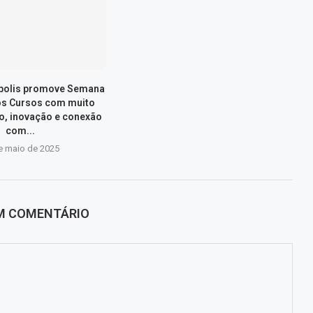
ópolis promove Semana
os Cursos com muito
, inovação e conexão
com...
e maio de 2025
UM COMENTÁRIO