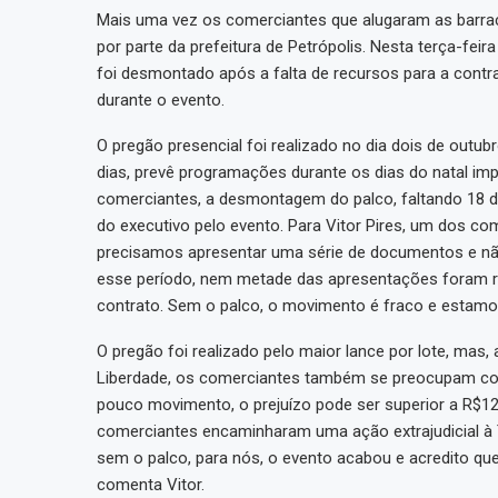
Mais uma vez os comerciantes que alugaram as barra
por parte da prefeitura de Petrópolis. Nesta terça-feira
foi desmontado após a falta de recursos para a contr
durante o evento.
O pregão presencial foi realizado no dia dois de outu
dias, prevê programações durante os dias do natal impe
comerciantes, a desmontagem do palco, faltando 18 di
do executivo pelo evento. Para Vitor Pires, um dos c
precisamos apresentar uma série de documentos e n
esse período, nem metade das apresentações foram re
contrato. Sem o palco, o movimento é fraco e estamos
O pregão foi realizado pelo maior lance por lote, mas
Liberdade, os comerciantes também se preocupam co
pouco movimento, o prejuízo pode ser superior a R$12 m
comerciantes encaminharam uma ação extrajudicial à T
sem o palco, para nós, o evento acabou e acredito qu
comenta Vitor.