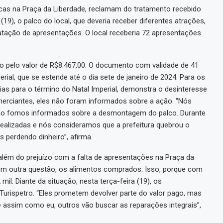
cas na Praça da Liberdade, reclamam do tratamento recebido
 (19), o palco do local, que deveria receber diferentes atrações,
atação de apresentações. O local receberia 72 apresentações
bro pelo valor de R$8.467,00. O documento com validade de 41
rial, que se estende até o dia sete de janeiro de 2024. Para os
as para o término do Natal Imperial, demonstra o desinteresse
omerciantes, eles não foram informados sobre a ação. “Nós
ão fomos informados sobre a desmontagem do palco. Durante
alizadas e nós consideramos que a prefeitura quebrou o
 perdendo dinheiro”, afirma.
, além do prejuízo com a falta de apresentações na Praça da
m outra questão, os alimentos comprados. Isso, porque com
il. Diante da situação, nesta terça-feira (19), os
urispetro. “Eles prometem devolver parte do valor pago, mas
e assim como eu, outros vão buscar as reparações integrais”,