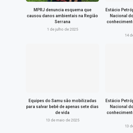
MPRJ denuncia esquema que
Estácio Petr
causou danos ambientais na Região
Nacional d
Serrana
conhecimento
1 de julho de 2025
14 d
Equipes do Samu são mobilizadas
Estácio Petr
para salvar bebê de apenas sete dias
Nacional d
de vida
conhecimento
13 de maio de 2025
13 d