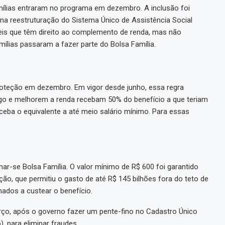
ílias entraram no programa em dezembro. A inclusão foi
a na reestruturação do Sistema Único de Assistência Social
eis que têm direito ao complemento de renda, mas não
ílias passaram a fazer parte do Bolsa Família.
proteção em dezembro. Em vigor desde junho, essa regra
o e melhorem a renda recebam 50% do benefício a que teriam
eceba o equivalente a até meio salário mínimo. Para essas
mar-se Bolsa Família. O valor mínimo de R$ 600 foi garantido
o, que permitiu o gasto de até R$ 145 bilhões fora do teto de
nados a custear o benefício.
o, após o governo fazer um pente-fino no Cadastro Único
 para eliminar fraudes.