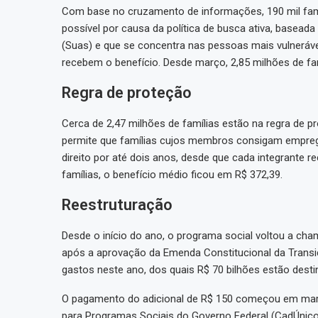
Com base no cruzamento de informações, 190 mil fam
possível por causa da política de busca ativa, basead
(Suas) e que se concentra nas pessoas mais vulneráv
recebem o benefício. Desde março, 2,85 milhões de fam
Regra de proteção
Cerca de 2,47 milhões de famílias estão na regra de 
permite que famílias cujos membros consigam empreg
direito por até dois anos, desde que cada integrante r
famílias, o benefício médio ficou em R$ 372,39.
Reestruturação
Desde o início do ano, o programa social voltou a cha
após a aprovação da Emenda Constitucional da Transiçã
gastos neste ano, dos quais R$ 70 bilhões estão desti
O pagamento do adicional de R$ 150 começou em març
para Programas Sociais do Governo Federal (CadÚnico),