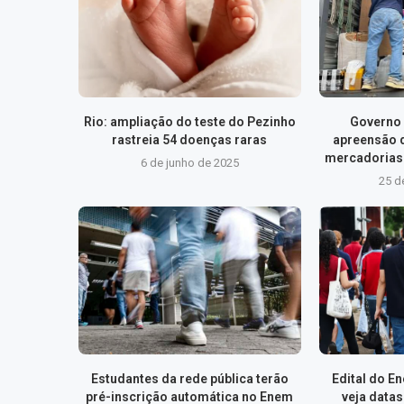
Rio: ampliação do teste do Pezinho
Governo 
rastreia 54 doenças raras
apreensão 
mercadorias 
6 de junho de 2025
25 d
Estudantes da rede pública terão
Edital do E
pré-inscrição automática no Enem
veja data