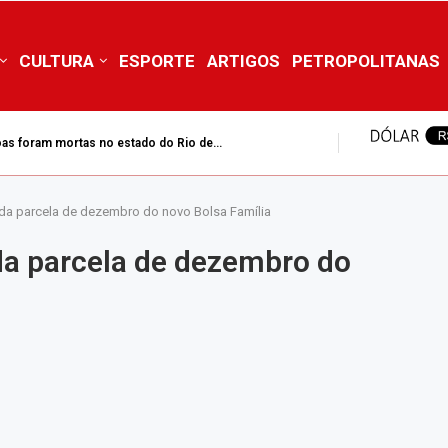
CULTURA
ESPORTE
ARTIGOS
PETROPOLITANAS
incêndio sobe para 45 hectares no Pico da...
da parcela de dezembro do novo Bolsa Família
da parcela de dezembro do