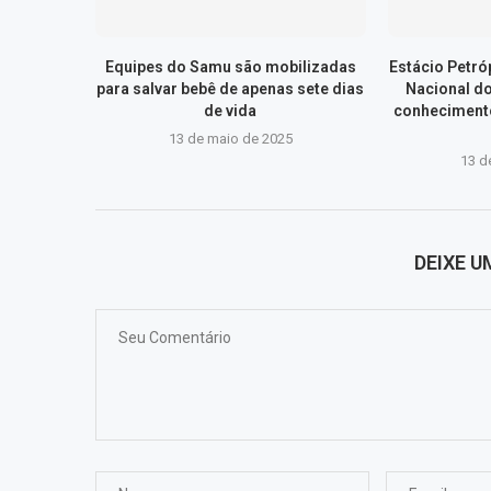
Equipes do Samu são mobilizadas
Estácio Petr
para salvar bebê de apenas sete dias
Nacional d
de vida
conhecimento
13 de maio de 2025
13 d
DEIXE 