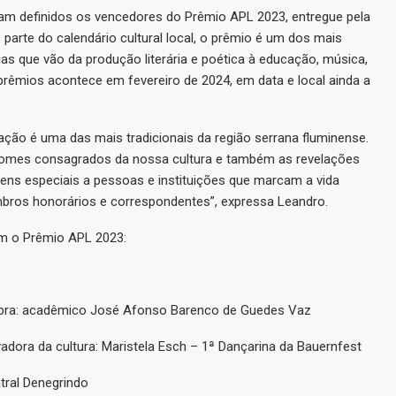
ram definidos os vencedores do Prêmio APL 2023, entregue pela
parte do calendário cultural local, o prêmio é um dos mais
s que vão da produção literária e poética à educação, música,
 prêmios acontece em fevereiro de 2024, em data e local ainda a
iação é uma das mais tradicionais da região serrana fluminense.
 nomes consagrados da nossa cultura e também as revelações
ns especiais a pessoas e instituições que marcam a vida
mbros honorários e correspondentes”, expressa Leandro.
om o Prêmio APL 2023:
obra: acadêmico José Afonso Barenco de Guedes Vaz
dora da cultura: Maristela Esch – 1ª Dançarina da Bauernfest
tral Denegrindo