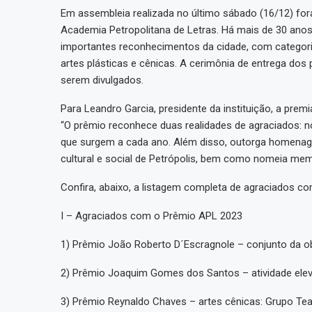
Em assembleia realizada no último sábado (16/12) fo
Academia Petropolitana de Letras. Há mais de 30 anos 
importantes reconhecimentos da cidade, com categoria
artes plásticas e cênicas. A cerimônia de entrega dos
serem divulgados.
Para Leandro Garcia, presidente da instituição, a prem
“O prêmio reconhece duas realidades de agraciados:
que surgem a cada ano. Além disso, outorga homenage
cultural e social de Petrópolis, bem como nomeia me
Confira, abaixo, a listagem completa de agraciados c
I – Agraciados com o Prêmio APL 2023
1) Prêmio João Roberto D´Escragnole – conjunto da 
2) Prêmio Joaquim Gomes dos Santos – atividade eleva
3) Prêmio Reynaldo Chaves – artes cênicas: Grupo Tea