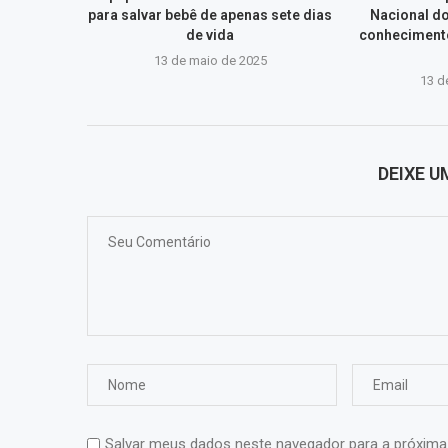
para salvar bebê de apenas sete dias
Nacional d
de vida
conhecimento
13 de maio de 2025
13 d
DEIXE 
Salvar meus dados neste navegador para a próxima