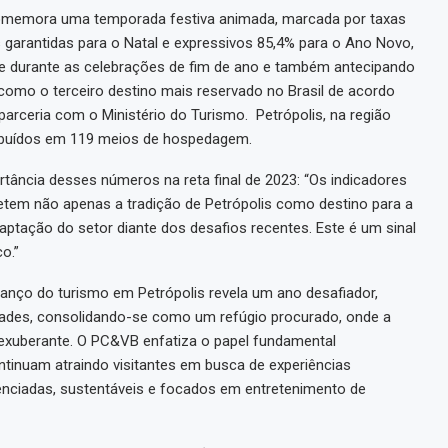
comemora uma temporada festiva animada, marcada por taxas
 garantidas para o Natal e expressivos 85,4% para o Ano Novo,
te durante as celebrações de fim de ano e também antecipando
omo o terceiro destino mais reservado no Brasil de acordo
arceria com o Ministério do Turismo. Petrópolis, na região
stribuídos em 119 meios de hospedagem.
tância desses números na reta final de 2023: “Os indicadores
fletem não apenas a tradição de Petrópolis como destino para a
aptação do setor diante dos desafios recentes. Este é um sinal
o.”
anço do turismo em Petrópolis revela um ano desafiador,
idades, consolidando-se como um refúgio procurado, onde a
exuberante. O PC&VB enfatiza o papel fundamental
tinuam atraindo visitantes em busca de experiências
renciadas, sustentáveis e focados em entretenimento de