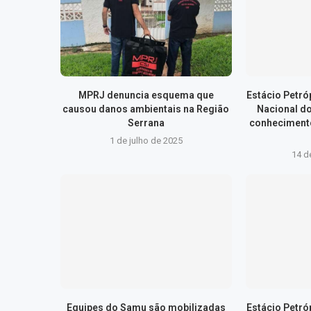
MPRJ denuncia esquema que
Estácio Petr
causou danos ambientais na Região
Nacional d
Serrana
conhecimento
1 de julho de 2025
14 d
Equipes do Samu são mobilizadas
Estácio Petr