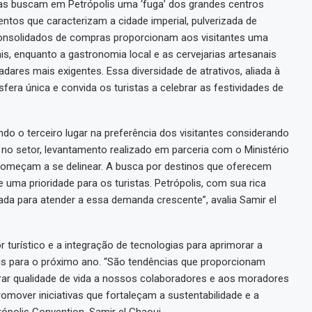
stas buscam em Petrópolis uma ‘fuga’ dos grandes centros
ntos que caracterizam a cidade imperial, pulverizada de
consolidados de compras proporcionam aos visitantes uma
s, enquanto a gastronomia local e as cervejarias artesanais
dares mais exigentes. Essa diversidade de atrativos, aliada à
fera única e convida os turistas a celebrar as festividades de
ndo o terceiro lugar na preferência dos visitantes considerando
 no setor, levantamento realizado em parceria com o Ministério
começam a se delinear. A busca por destinos que oferecem
uma prioridade para os turistas. Petrópolis, com sua rica
nada para atender a essa demanda crescente”, avalia Samir el
 turístico e a integração de tecnologias para aprimorar a
is para o próximo ano. “São tendências que proporcionam
erar qualidade de vida a nossos colaboradores e aos moradores
over iniciativas que fortaleçam a sustentabilidade e a
rópolis Convention, Samir el Ghaoui.