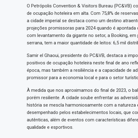
O Petrópolis Convention & Visitors Bureau (PC&VB) 
de ocupação hoteleira em alta. Com 75,8% de reservas
a cidade imperial se destaca como um destino atraen
projeções promissoras para 2024 quando é apontada c
com levantamento da gigante no setor, a Booking, em p
serrana, tem a maior quantidade de leitos: 6,5 mil di
Samir el Ghaoui, presidente do PC&VB, destaca a impor
positivos de ocupação hoteleira neste final de ano re
época, mas também a resiliência e a capacidade de ad
promissor para a economia local e para o setor turístic
À medida que nos aproximamos do final de 2023, o bal
porém resiliente. A cidade soube enfrentar as advers
história se mescla harmoniosamente com a natureza 
desempenhado pelos estabelecimentos locais, que con
autênticas, além de eventos com características dife
qualidade e esportivos.