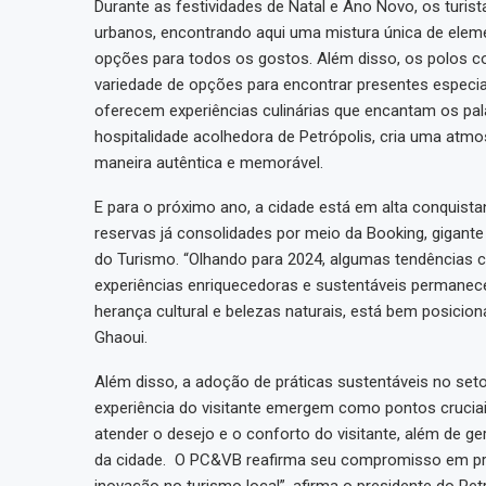
Durante as festividades de Natal e Ano Novo, os turi
urbanos, encontrando aqui uma mistura única de eleme
opções para todos os gostos. Além disso, os polos 
variedade de opções para encontrar presentes especiai
oferecem experiências culinárias que encantam os pala
hospitalidade acolhedora de Petrópolis, cria uma atmos
maneira autêntica e memorável.
E para o próximo ano, a cidade está em alta conquista
reservas já consolidades por meio da Booking, gigante
do Turismo. “Olhando para 2024, algumas tendências 
experiências enriquecedoras e sustentáveis permanece 
herança cultural e belezas naturais, está bem posicio
Ghaoui.
Além disso, a adoção de práticas sustentáveis no setor
experiência do visitante emergem como pontos crucia
atender o desejo e o conforto do visitante, além de g
da cidade. O PC&VB reafirma seu compromisso em prom
inovação no turismo local”, afirma o presidente do Pet