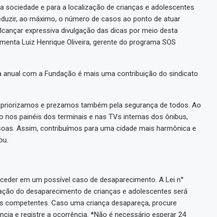
a sociedade e para a localização de crianças e adolescentes
eduzir, ao máximo, o número de casos ao ponto de atuar
cançar expressiva divulgação das dicas por meio desta
menta Luiz Henrique Oliveira, gerente do programa SOS
ia anual com a Fundação é mais uma contribuição do sindicato
, priorizamos e prezamos também pela segurança de todos. Ao
o nos painéis dos terminais e nas TVs internas dos ônibus,
soas. Assim, contribuímos para uma cidade mais harmônica e
mou.
ceder em um possível caso de desaparecimento. A Lei n°
igação do desaparecimento de crianças e adolescentes será
os competentes. Caso uma criança desapareça, procure
cia e registre a ocorrência. *Não é necessário esperar 24