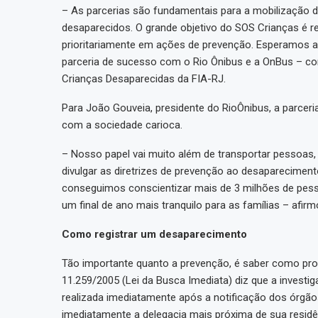
– As parcerias são fundamentais para a mobilização d
desaparecidos. O grande objetivo do SOS Crianças é r
prioritariamente em ações de prevenção. Esperamos al
parceria de sucesso com o Rio Ônibus e a OnBus – co
Crianças Desaparecidas da FIA-RJ.
Para João Gouveia, presidente do RioÔnibus, a parcer
com a sociedade carioca.
– Nosso papel vai muito além de transportar pessoas
divulgar as diretrizes de prevenção ao desapareciment
conseguimos conscientizar mais de 3 milhões de pes
um final de ano mais tranquilo para as famílias – afir
Como registrar um desaparecimento
Tão importante quanto a prevenção, é saber como pro
11.259/2005 (Lei da Busca Imediata) diz que a invest
realizada imediatamente após a notificação dos órgã
imediatamente a delegacia mais próxima de sua residên