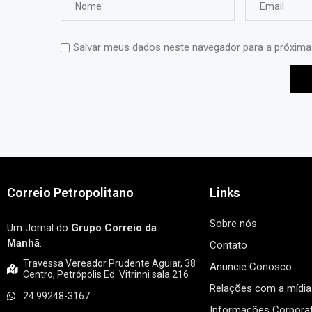
Salvar meus dados neste navegador para a próxima
Correio Petropolitano
Links
Sobre nós
Um Jornal do
Grupo Correio da
Manhã
.
Contato
Travessa Vereador Prudente Aguiar, 38
Anuncie Conosco
Centro, Petrópolis Ed. Vitrinni sala 216
Relações com a mídia
24 99248-3167
Informações Corporat