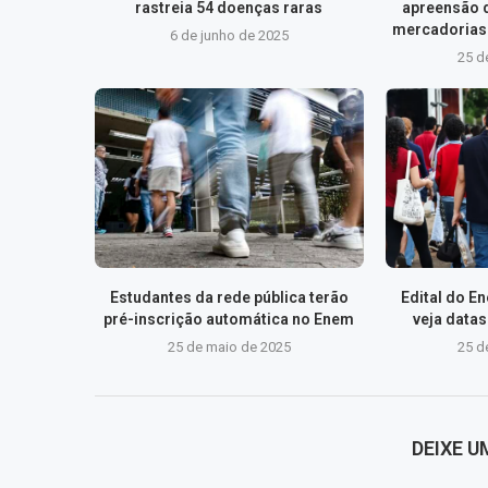
rastreia 54 doenças raras
apreensão 
mercadorias 
6 de junho de 2025
25 d
Estudantes da rede pública terão
Edital do E
pré-inscrição automática no Enem
veja data
25 de maio de 2025
25 d
DEIXE 