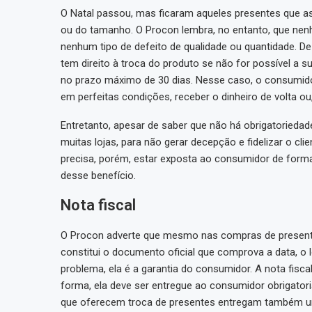
O Natal passou, mas ficaram aqueles presentes que a
ou do tamanho. O Procon lembra, no entanto, que nenh
nenhum tipo de defeito de qualidade ou quantidade. D
tem direito à troca do produto se não for possível a s
no prazo máximo de 30 dias. Nesse caso, o consumidor
em perfeitas condições, receber o dinheiro de volta ou
Entretanto, apesar de saber que não há obrigatorieda
muitas lojas, para não gerar decepção e fidelizar o cli
precisa, porém, estar exposta ao consumidor de forma
desse benefício.
Nota fiscal
O Procon adverte que mesmo nas compras de presentes
constitui o documento oficial que comprova a data, o 
problema, ela é a garantia do consumidor. A nota fisc
forma, ela deve ser entregue ao consumidor obrigatoria
que oferecem troca de presentes entregam também u