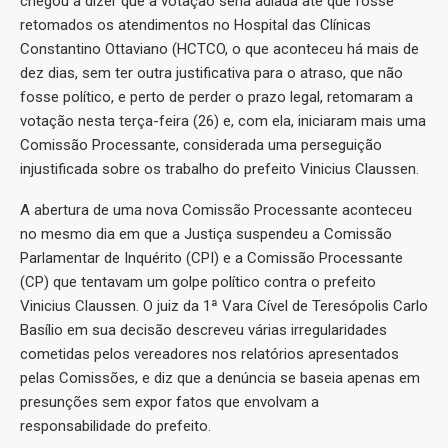
chegou a dizer que a votação seria adiada até que fosse
retomados os atendimentos no Hospital das Clínicas
Constantino Ottaviano (HCTCO, o que aconteceu há mais de
dez dias, sem ter outra justificativa para o atraso, que não
fosse político, e perto de perder o prazo legal, retomaram a
votação nesta terça-feira (26) e, com ela, iniciaram mais uma
Comissão Processante, considerada uma perseguição
injustificada sobre os trabalho do prefeito Vinicius Claussen.
A abertura de uma nova Comissão Processante aconteceu
no mesmo dia em que a Justiça suspendeu a Comissão
Parlamentar de Inquérito (CPI) e a Comissão Processante
(CP) que tentavam um golpe político contra o prefeito
Vinicius Claussen. O juiz da 1ª Vara Cível de Teresópolis Carlo
Basílio em sua decisão descreveu várias irregularidades
cometidas pelos vereadores nos relatórios apresentados
pelas Comissões, e diz que a denúncia se baseia apenas em
presunções sem expor fatos que envolvam a
responsabilidade do prefeito.