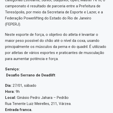
categorias Estreante, Júnior, Subjúnior, Open, Master I e III, o
campeonato é resultado de parceria entre a Prefeitura de
Teresópolis, por meio da Secretaria de Esporte e Lazer, e a
Federação Powerlifting do Estado do Rio de Janeiro
(FEPERJ).
Neste esporte de força, o objetivo do atleta é levantar o
maior peso possível do chão até o nível da coxa, usando
principalmente os músculos da perna e do quadril. É utilizado
por atletas de vários esportes e praticantes de musculação
para aumentar potência e força.
Serviço:
Desafio Serrano de Deadlift
Dia:
27/01, sábado
Hora:
9h
Local:
Ginásio Pedro Jahara – Pedrão
Rua Tenente Luiz Meirelles, 211, Várzea.
Entrada franca.