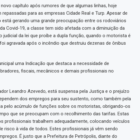
 novo capítulo após rumores de que algumas linhas, hoje
am repassadas para as empresas Cidade Real e Turp. Apesar de
ão está gerando uma grande preocupação entre os rodoviários
a Covid-19, a classe tem sido afetada com a diminuição da
judicial da lei que proíbe a dupla função, quando o motorista é
 foi agravada após o incêndio que destruiu dezenas de ônibus
nicipal uma Indicação que destaca a necessidade de
radores, fiscais, mecânicos e demais profissionais no
eador Leandro Azevedo, está suspensa pela Justiça e o prejuízo
ue dependem dos empregos para seu sustento, como também pela
a pelo acúmulo de funções sobre os motoristas, obrigando-os
mpo que se preocupam com o recolhimento das tarifas. Estas
s profissionais trabalhem adequadamente, colocando veículos
risco à vida de todos. Estes profissionais já vêm sendo
regos. É justo que a Prefeitura de Petrópolis, diante do