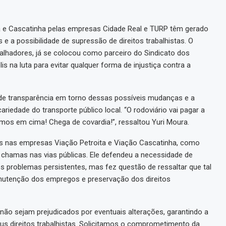
a e Cascatinha pelas empresas Cidade Real e TURP têm gerado
 a possibilidade de supressão de direitos trabalhistas. O
balhadores, já se colocou como parceiro do Sindicato dos
 na luta para evitar qualquer forma de injustiça contra a
 de transparência em torno dessas possíveis mudanças e a
iedade do transporte público local. “O rodoviário vai pagar a
s em cima! Chega de covardia!”, ressaltou Yuri Moura.
s nas empresas Viação Petroita e Viação Cascatinha, como
 chamas nas vias públicas. Ele defendeu a necessidade de
s problemas persistentes, mas fez questão de ressaltar que tal
nutenção dos empregos e preservação dos direitos
 não sejam prejudicados por eventuais alterações, garantindo a
us direitos trabalhistas. Solicitamos o comprometimento da