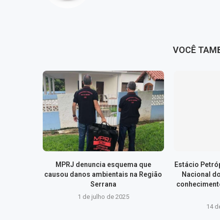
VOCÊ TAM
MPRJ denuncia esquema que
Estácio Petr
causou danos ambientais na Região
Nacional d
Serrana
conhecimento
1 de julho de 2025
14 d