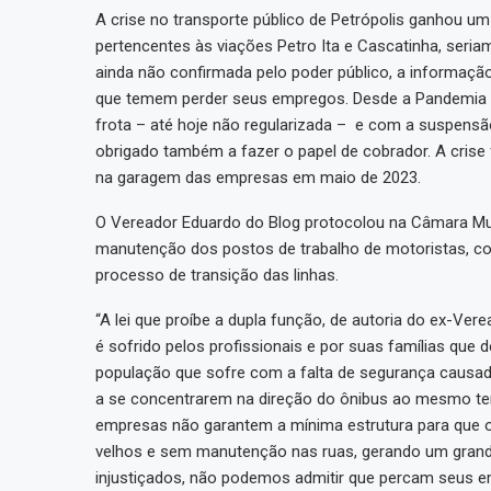
A crise no transporte público de Petrópolis ganhou um
pertencentes às viações Petro Ita e Cascatinha, seri
ainda não confirmada pelo poder público, a informaç
que temem perder seus empregos. Desde a Pandemia d
frota – até hoje não regularizada – e com a suspensão 
obrigado também a fazer o papel de cobrador. A crise
na garagem das empresas em maio de 2023.
O Vereador Eduardo do Blog protocolou na Câmara Mu
manutenção dos postos de trabalho de motoristas, cob
processo de transição das linhas.
“A lei que proíbe a dupla função, de autoria do ex-Ver
é sofrido pelos profissionais e por suas famílias q
população que sofre com a falta de segurança causad
a se concentrarem na direção do ônibus ao mesmo te
empresas não garantem a mínima estrutura para que o
velhos e sem manutenção nas ruas, gerando um grande 
injustiçados, não podemos admitir que percam seus emp