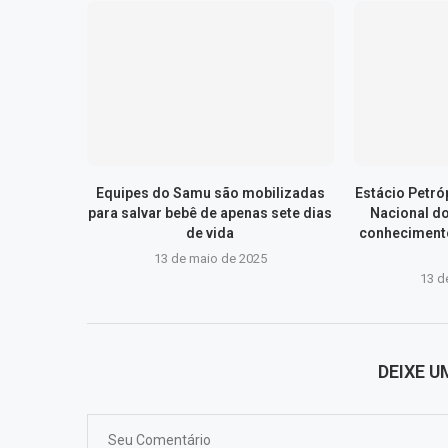
Equipes do Samu são mobilizadas
Estácio Petr
para salvar bebê de apenas sete dias
Nacional d
de vida
conhecimento
13 de maio de 2025
13 d
DEIXE 