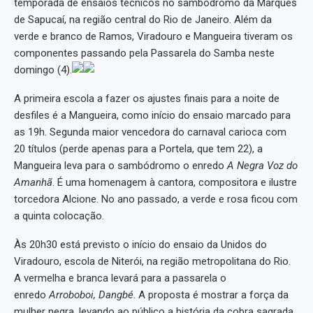
temporada de ensaios técnicos no sambódromo da Marquês
de Sapucaí, na região central do Rio de Janeiro. Além da
verde e branco de Ramos, Viradouro e Mangueira tiveram os
componentes passando pela Passarela do Samba neste
domingo (4).
A primeira escola a fazer os ajustes finais para a noite de
desfiles é a Mangueira, como início do ensaio marcado para
as 19h. Segunda maior vencedora do carnaval carioca com
20 títulos (perde apenas para a Portela, que tem 22), a
Mangueira leva para o sambódromo o enredo
A Negra Voz do
Amanhã
. É uma homenagem à cantora, compositora e ilustre
torcedora Alcione. No ano passado, a verde e rosa ficou com
a quinta colocação.
Às 20h30 está previsto o início do ensaio da Unidos do
Viradouro, escola de Niterói, na região metropolitana do Rio.
A vermelha e branca levará para a passarela o
enredo
Arroboboi, Dangbé
. A proposta é mostrar a força da
mulher negra, levando ao público a história da cobra sagrada