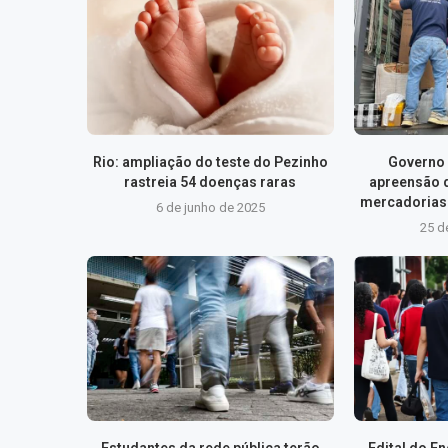
Rio: ampliação do teste do Pezinho
Governo 
rastreia 54 doenças raras
apreensão 
mercadorias 
6 de junho de 2025
25 d
Estudantes da rede pública terão
Edital do E