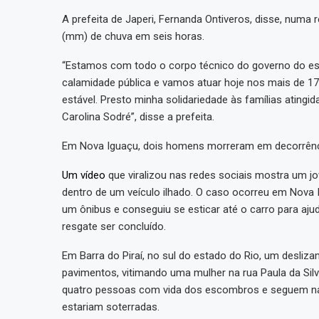
A prefeita de Japeri, Fernanda Ontiveros, disse, numa r
(mm) de chuva em seis horas.
“Estamos com todo o corpo técnico do governo do es
calamidade pública e vamos atuar hoje nos mais de 17
estável. Presto minha solidariedade às famílias atingi
Carolina Sodré”, disse a prefeita.
Em Nova Iguaçu, dois homens morreram em decorrênci
Um vídeo
que viralizou nas redes sociais mostra um 
dentro de um veículo ilhado. O caso ocorreu em Nova 
um ônibus e conseguiu se esticar até o carro para ajud
resgate ser concluído.
Em Barra do Piraí, no sul do estado do Rio, um desliza
pavimentos, vitimando uma mulher na rua Paula da Sil
quatro pessoas com vida dos escombros e seguem nas 
estariam soterradas.