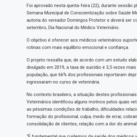
Foi aprovado nesta quinta-feira (22), durante sessão pl
Semana Municipal de Conscientização sobre Saúde Ment
autoria do vereador Domingos Protetor e deverá ser c
setembro, Dia Nacional do Médico Veterinário.
O objetivo é oferecer aos médicos veterinários supo
rotinas com mais equilíbrio emocional e confiança.
O projeto ressalta que, de acordo com um estudo elab
divulgado em 2019, a taxa de suicídio é 3,5 vezes mais
população, que 66% dos profissionais reportaram depr
ingressaram no curso de veterinária.
No contexto brasileiro, a situação destes profissionai
Veterinários identificou alguns motivos pelos quais v
as péssimas condições de trabalho, dificuldades relaci
formação do profissional, culpa, medo de errar, cobr
consolidação de clientes, relação com a dor do animal e
“É fundamental que cuidemos da saúde dos médicos ve