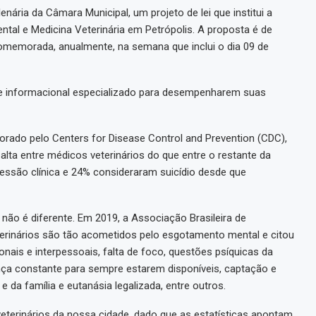
enária da Câmara Municipal, um projeto de lei que institui a
al e Medicina Veterinária em Petrópolis. A proposta é de
omemorada, anualmente, na semana que inclui o dia 09 de
rte informacional especializado para desempenharem suas
orado pelo Centers for Disease Control and Prevention (CDC),
 alta entre médicos veterinários do que entre o restante da
essão clínica e 24% consideraram suicídio desde que
s não é diferente. Em 2019, a Associação Brasileira de
eterinários são tão acometidos pelo esgotamento mental e citou
onais e interpessoais, falta de foco, questões psíquicas da
ança constante para sempre estarem disponíveis, captação e
 da família e eutanásia legalizada, entre outros.
terinários da nossa cidade, dado que as estatísticas apontam