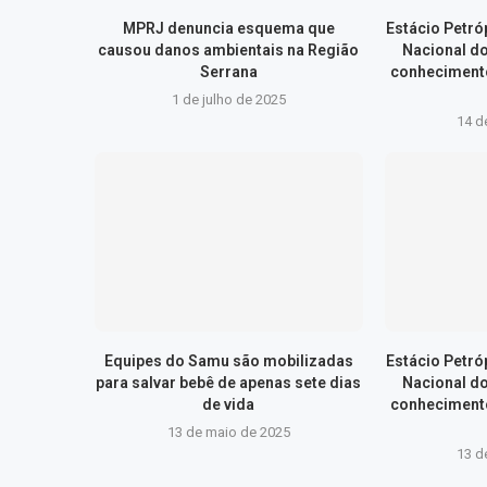
MPRJ denuncia esquema que
Estácio Petr
causou danos ambientais na Região
Nacional d
Serrana
conhecimento
1 de julho de 2025
14 d
Equipes do Samu são mobilizadas
Estácio Petr
para salvar bebê de apenas sete dias
Nacional d
de vida
conhecimento
13 de maio de 2025
13 d