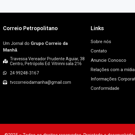
Correio Petropolitano
Links
Sobre nós
Um Jornal do
Grupo Correio da
Manhã
.
Contato
Travessa Vereador Prudente Aguiar, 38
Anuncie Conosco
Centro, Petrópolis Ed. Vitrinni sala 216
Relações com a mídia
24 99248-3167
Informações Corporat
tvccorreiodamanha@gmail.com
Conformidade
©2025 – Todos os direitos reservados. Projetado e desenvolvido