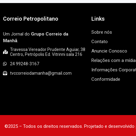
Correio Petropolitano
Links
Sobre nós
Um Jornal do
Grupo Correio da
Manhã
.
Contato
Travessa Vereador Prudente Aguiar, 38
Anuncie Conosco
Centro, Petrópolis Ed. Vitrinni sala 216
Relações com a mídia
24 99248-3167
Informações Corporat
tvccorreiodamanha@gmail.com
Conformidade
©2025 – Todos os direitos reservados. Projetado e desenvolvido