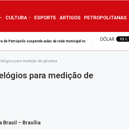
CULTURA
ESPORTE
ARTIGOS
PETROPOLITANAS
ra de Petrópolis suspende aulas da rede municipal nesta...
 relógios para medição de glicemia
relógios para medição de
 Brasil – Brasília