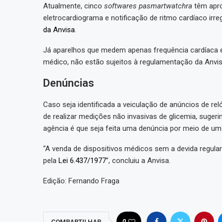
Atualmente, cinco
softwares
pasmartwatchra
têm apro
eletrocardiograma e notificação de ritmo cardíaco irr
da Anvisa
.
Já aparelhos que medem apenas frequência cardíaca e
médico, não estão sujeitos à regulamentação da Anvis
Denúncias
Caso seja identificada a veiculação de anúncios de re
de realizar medições não invasivas de glicemia, suger
agência é que seja feita uma denúncia por meio de u
“A venda de dispositivos médicos sem a devida regular
pela
Lei 6.437/1977
”, concluiu a Anvisa.
Edição: Fernando Fraga
0
COMPARTILHAR