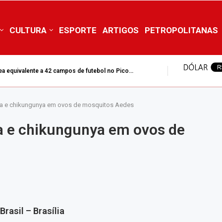
CULTURA
ESPORTE
ARTIGOS
PETROPOLITANAS
ea equivalente a 42 campos de futebol no Pico...
ika e chikungunya em ovos de mosquitos Aedes
ka e chikungunya em ovos de
rasil – Brasília