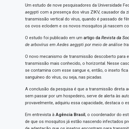
Um estudo de nove pesquisadores da Universidade Fe
aegypti
com a presença dos vírus ZIKV, causador da zi
transmissão vertical do vírus, quando é passado de fê
os ovos eclodem e os novos mosquitos já nascem com
O estudo foi publicado em um
artigo da
Revista da Soc
de arbovírus em Aedes aegypti por meio de análise tr
O novo mecanismo de transmissão descoberto para e
transmissão mais conhecido, o horizontal. Nesse cas
se contamina com esse sangue e, então, o inseto fi
sanguíneo do vírus, ou seja, nas picadas.
A conclusão da pesquisa é que a transmissão direta a
sem passar por um hospedeiro, serve de alerta às autor
provavelmente, adquiriu essa capacidade, destaca o e
Em entrevista à
Agência Brasil
, o coordenador do est
de que os mosquitos já estão nascendo infectados pr
de adaptação que os insetos encontram para transmitir