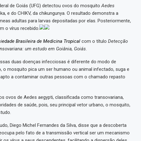
deral de Goiás (UFG) detectou ovos do mosquito
Aedes
ka, e do CHIKV, da chikungunya. O resultado demonstra a
meas adultas para larvas depositadas por elas. Posteriormente,
 o vírus recebido.
iedade Brasileira de Medicina Tropical
com o título
Detecção
ansovariana: um estudo em Goiânia, Goiás
.
ssas duas doenças infecciosas é diferente do modo de
o, o mosquito pica um ser humano ou animal infectado, suga e
ca apto a contaminar outras pessoas com o chamado repasto
os ovos de Aedes aegypti, classificada como transovariana,
idades de saúde, pois, seu principal vetor urbano, o mosquito,
studo.
udo, Diego Michel Fernandes da Silva, disse que a descoberta
eocupa pelo fato de a transmissão vertical ser um mecanismo
 os vírus a seus descendentes, facilitando a dispersão deles