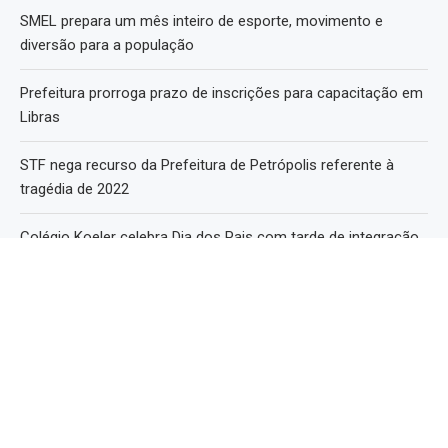
SMEL prepara um mês inteiro de esporte, movimento e
diversão para a população
Prefeitura prorroga prazo de inscrições para capacitação em
Libras
STF nega recurso da Prefeitura de Petrópolis referente à
tragédia de 2022
Colégio Koeler celebra Dia dos Pais com tarde de integração,
esporte e diversão em família
Política