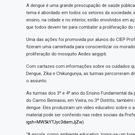
A dengue é uma grande preocupação de saúde pública
tema é abordado em todos os setores da sociedade, in
ensino, na cidade e no interior, estão envolvidos em
que todos devem ter para combater a proliferação do
Uma das ações foi promovida por alunos do CIEP Prof
fizeram uma caminhada para conscientizar os morado
proliferação do mosquito Aedes aegypti.
Com cartazes com informações sobre os cuidados qu
Dengue, Zika e Chikungunya, as turmas percorreram di
o assunto.
As turmas dos 3⁰ e 4⁰ ano do Ensino Fundamental da 
do Carmo Bennassi, em Vieira, no 3º Distrito, também
dengue. Eles produziram um vídeo educativo sobre o 
material pode ser conferido nas redes sociais da Prefe
igsh=MW5kYTJyc3diemJjZw
).
“A escola, como ambiente educativo, torna-se um luga