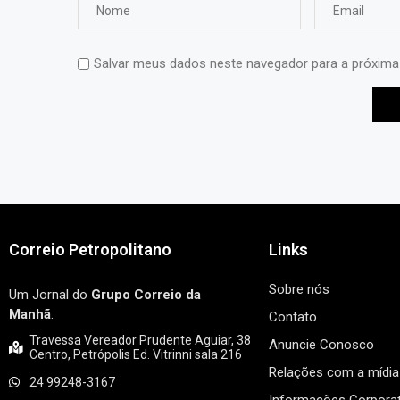
Salvar meus dados neste navegador para a próxima
Correio Petropolitano
Links
Sobre nós
Um Jornal do
Grupo Correio da
Manhã
.
Contato
Travessa Vereador Prudente Aguiar, 38
Anuncie Conosco
Centro, Petrópolis Ed. Vitrinni sala 216
Relações com a mídia
24 99248-3167
Informações Corporat