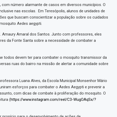
, com número alarmante de casos em diversos municípios. O
clusive nas escolas. Em Teresópolis, alunos de unidades de
 ações que buscam conscientizar a população sobre os cuidados
 mosquito Aedes aegypti.
. Amaury Amaral dos Santos. Junto com professores, eles
res da Fonte Santa sobre a necessidade de combater a
e todos devem ter para combater o mosquito transmissor da
versas ruas do bairro na missão de alertar a comunidade sobre
professora Luana Alves, da Escola Municipal Monsenhor Mário
 uniram esforços para combater o Aedes Aegypti e prevenir a
assunto, com dicas de combate à proliferação do mosquito. O
itura (
https://www.instagram.com/reel/C3-WugOAqSx/?
r propício para o desenvolvimento de ações de