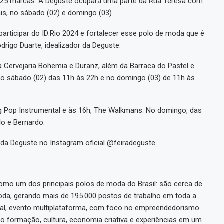
de 25 marcas. A Deguste ocupará uma parte da Rua Teresa com
is, no sábado (02) e domingo (03).
articipar do ID:Rio 2024 e fortalecer esse polo de moda que é
rigo Duarte, idealizador da Deguste.
a Cervejaria Bohemia e Duranz, além da Barraca do Pastel e
 no sábado (02) das 11h às 22h e no domingo (03) de 11h às
g Pop Instrumental e às 16h, The Walkmans. No domingo, das
lo e Bernardo.
a Deguste no Instagram oficial @feiradeguste
omo um dos principais polos de moda do Brasil: são cerca de
oda, gerando mais de 195.000 postos de trabalho em toda a
tival, evento multiplataforma, com foco no empreendedorismo
do formação, cultura, economia criativa e experiências em um