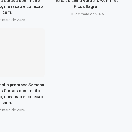
os Cursos com muito
feita ao Linha Verde, UPAm Três
, inovação e conexão
Picos flagra...
com...
13 de maio de 2025
e maio de 2025
ópolis promove Semana
os Cursos com muito
, inovação e conexão
com...
e maio de 2025