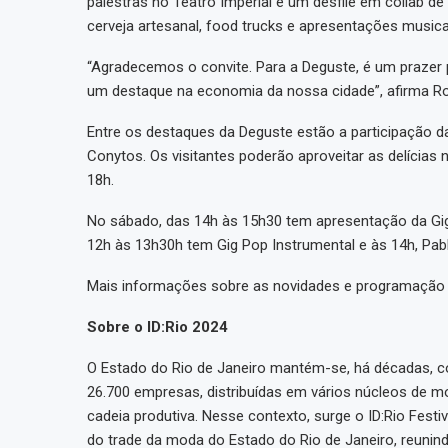
palestras no Teatro Imperial e um desfile em collab 
cerveja artesanal, food trucks e apresentações musica
“Agradecemos o convite. Para a Deguste, é um prazer p
um destaque na economia da nossa cidade”, afirma Rod
Entre os destaques da Deguste estão a participação d
Conytos. Os visitantes poderão aproveitar as delícias
18h.
No sábado, das 14h às 15h30 tem apresentação da Gi
12h às 13h30h tem Gig Pop Instrumental e às 14h, Pab
Mais informações sobre as novidades e programação d
Sobre o ID:Rio 2024
O Estado do Rio de Janeiro mantém-se, há décadas, c
26.700 empresas, distribuídas em vários núcleos de m
cadeia produtiva. Nesse contexto, surge o ID:Rio Fes
do trade da moda do Estado do Rio de Janeiro, reunin