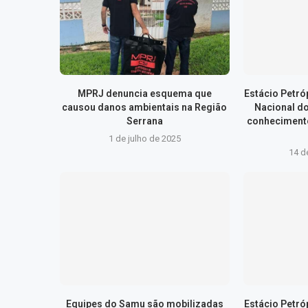
MPRJ denuncia esquema que
Estácio Petr
causou danos ambientais na Região
Nacional d
Serrana
conhecimento
1 de julho de 2025
14 d
Equipes do Samu são mobilizadas
Estácio Petr