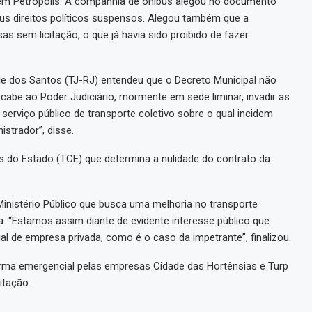
 em Petrópolis. A companhia de ônibus alegou no documento
eus direitos políticos suspensos. Alegou também que a
s sem licitação, o que já havia sido proibido de fazer
le dos Santos (TJ-RJ) entendeu que o Decreto Municipal não
 cabe ao Poder Judiciário, mormente em sede liminar, invadir as
serviço público de transporte coletivo sobre o qual incidem
istrador”, disse.
 do Estado (TCE) que determina a nulidade do contrato da
inistério Público que busca uma melhoria no transporte
a. “Estamos assim diante de evidente interesse público que
al de empresa privada, como é o caso da impetrante”, finalizou.
rma emergencial pelas empresas Cidade das Hortênsias e Turp
itação.