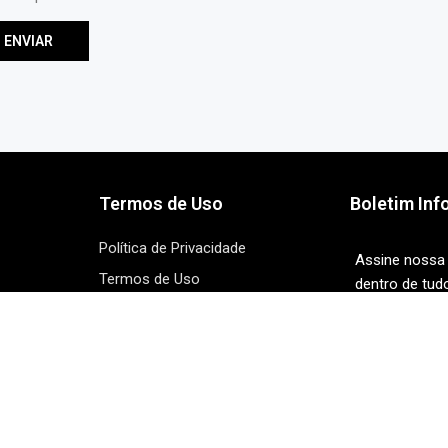
Termos de Uso
Boletim Inf
Política de Privacidade
Assine nossa 
Termos de Uso
dentro de tud
Política de legenda oculta
Declaração de acessibilidade
ivas
Informações pessoais
Rastreamento de dados