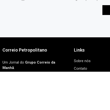
Correio Petropolitano
Links
Sobre nós
Um Jornal do
Grupo Correio da
Manhã
.
Contato
Travessa Vereador Prudente Aguiar, 38
Anuncie Conosco
Centro, Petrópolis Ed. Vitrinni sala 216
Relações com a mídia
24 99248-3167
Informações Corporat
tvccorreiodamanha@gmail.com
Conformidade