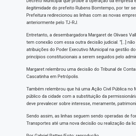
Decreto Municipal que proíbe a operação da empresa
ilegitimidade do prefeito Rubens Bomtempo, por ter s
Prefeitura redirecionou as linhas com as novas empresa
anteriormente pelo TJ-RJ.
Entretanto, a desembargadora Margaret de Olivaes Val
tem conexão com essa outra decisão judicial. “[…] não
atribuições do Poder Executivo Municipal na gestão do 
princípios constitucionais a serem seguidos pelo admin
Margaret relembrou uma decisão do Tribunal de Contas
Cascatinha em Petrópolis.
Também relembrou que há uma Ação Civil Pública no M
público da cidade com a substituição da permissionári
deve prevalecer sobre interesse, meramente, patrimoni
Sendo assim, as linhas seguem sendo operadas de fo
Transportes até uma nova decisão ou realização da lic
Por Gabriel Rattes/Foto: reprodução