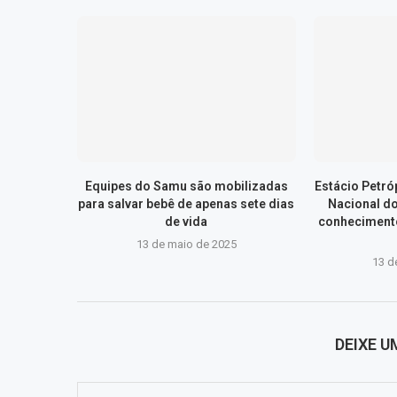
Equipes do Samu são mobilizadas
Estácio Petr
para salvar bebê de apenas sete dias
Nacional d
de vida
conhecimento
13 de maio de 2025
13 d
DEIXE 