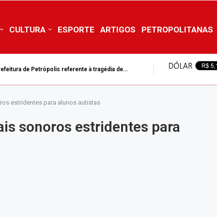
CULTURA
ESPORTE
ARTIGOS
PETROPOLITANAS
ra de Petrópolis suspende aulas da rede municipal nesta...
oros estridentes para alunos autistas
ais sonoros estridentes para