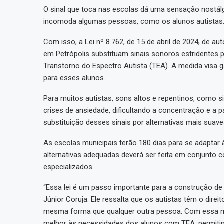
O sinal que toca nas escolas dá uma sensação nostálg
incomoda algumas pessoas, como os alunos autistas
Com isso, a Lei nº 8.762, de 15 de abril de 2024, de au
em Petrópolis substituam sinais sonoros estridentes 
Transtorno do Espectro Autista (TEA). A medida visa g
para esses alunos.
Para muitos autistas, sons altos e repentinos, como 
crises de ansiedade, dificultando a concentração e a p
substituição desses sinais por alternativas mais suav
As escolas municipais terão 180 dias para se adaptar
alternativas adequadas deverá ser feita em conjunto c
especializados.
“Essa lei é um passo importante para a construção de 
Júnior Coruja. Ele ressalta que os autistas têm o direi
mesma forma que qualquer outra pessoa. Com essa me
melhor às necessidades dos alunos com TEA, permitin