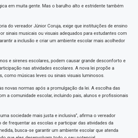
ica em muita gente. Mas o barulho alto e estridente também
.
toria do vereador Júnior Coruja, exige que instituições de ensino
por sinais musicais ou visuais adequados para estudantes com
arantir a inclusão e criar um ambiente escolar mais acolhedor
sinos e sirenes escolares, podem causar grande desconforto e
articipação nas atividades escolares. A nova lei propõe a
es, como músicas leves ou sinais visuais luminosos.
 às novas normas após a promulgação da lei. A escolha das
om a comunidade escolar, incluindo pais, alunos e profissionais
uma sociedade mais justa e inclusiva”, afirma o vereador
to de frequentar as escolas e participar das atividades da
dida, busca-se garantir um ambiente escolar que atenda
do que eles desenvolvam todo o seu potencial.