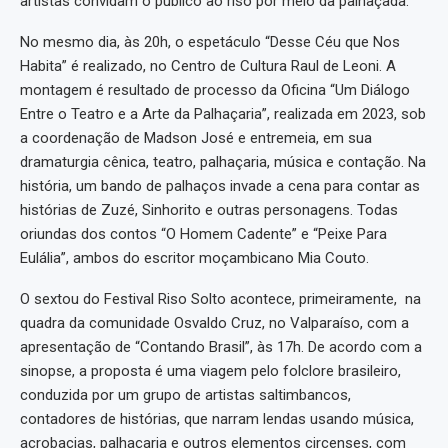
artistas convidam o público ao riso por meio da palhaçada.
No mesmo dia, às 20h, o espetáculo “Desse Céu que Nos
Habita” é realizado, no Centro de Cultura Raul de Leoni. A
montagem é resultado de processo da Oficina “Um Diálogo
Entre o Teatro e a Arte da Palhaçaria”, realizada em 2023, sob
a coordenação de Madson José e entremeia, em sua
dramaturgia cênica, teatro, palhaçaria, música e contação. Na
história, um bando de palhaços invade a cena para contar as
histórias de Zuzé, Sinhorito e outras personagens. Todas
oriundas dos contos “O Homem Cadente” e “Peixe Para
Eulália”, ambos do escritor moçambicano Mia Couto.
O sextou do Festival Riso Solto acontece, primeiramente, na
quadra da comunidade Osvaldo Cruz, no Valparaíso, com a
apresentação de “Contando Brasil”, às 17h. De acordo com a
sinopse, a proposta é uma viagem pelo folclore brasileiro,
conduzida por um grupo de artistas saltimbancos,
contadores de histórias, que narram lendas usando música,
acrobacias, palhaçaria e outros elementos circenses, com