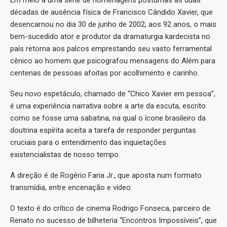
Em meio a uma série de homenagens póstumas às duas
décadas de ausência física de Francisco Cândido Xavier, que
desencarnou no dia 30 de junho de 2002, aos 92 anos, o mais
bem-sucedido ator e produtor da dramaturgia kardecista no
país retorna aos palcos emprestando seu vasto ferramental
cênico ao homem que psicografou mensagens do Além para
centenas de pessoas afoitas por acolhimento e carinho.
Seu novo espetáculo, chamado de “Chico Xavier em pessoa”,
é uma experiência narrativa sobre a arte da escuta, escrito
como se fosse uma sabatina, na qual o ícone brasileiro da
doutrina espírita aceita a tarefa de responder perguntas
cruciais para o entendimento das inquietações
existencialistas de nosso tempo.
A direção é de Rogério Faria Jr., que aposta num formato
transmídia, entre encenação e vídeo.
O texto é do crítico de cinema Rodrigo Fonseca, parceiro de
Renato no sucesso de bilheteria “Encontros Impossíveis”, que